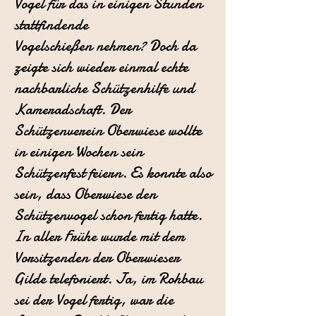
Vogel für das in einigen Stunden
stattfindende
Vogelschießen nehmen? Doch da
zeigte sich wieder einmal echte
nachbarliche Schützenhilfe und
Kameradschaft. Der
Schützenverein Oberwiese wollte
in einigen Wochen sein
Schützenfest feiern. Es konnte also
sein, dass Oberwiese den
Schützenvogel schon fertig hatte.
In aller Frühe wurde mit dem
Vorsitzenden der Oberwieser
Gilde telefoniert. Ja, im Rohbau
sei der Vogel fertig, war die