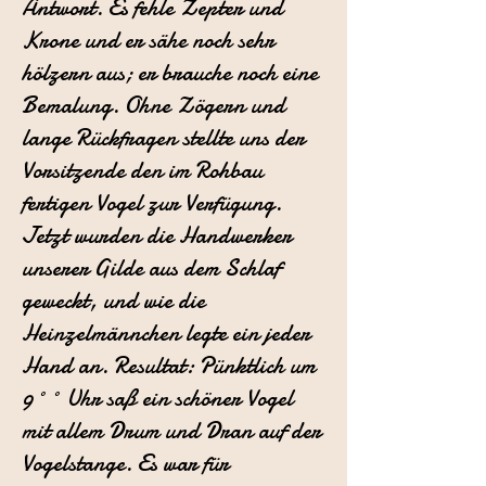
Antwort. Es fehle Zepter und
Krone und er sähe noch sehr
hölzern aus; er brauche noch eine
Bemalung. Ohne Zögern und
lange Rückfragen stellte uns der
Vorsitzende den im Rohbau
fertigen Vogel zur Verfügung.
Jetzt wurden die Handwerker
unserer Gilde aus dem Schlaf
geweckt, und wie die
Heinzelmännchen legte ein jeder
Hand an. Resultat: Pünktlich um
9°° Uhr saß ein schöner Vogel
mit allem Drum und Dran auf der
Vogelstange. Es war für