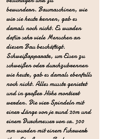
besichtigen und zu
bewundern.
Baumaschinen, wie
wir sie heute kennen, gab es
damals noch nicht. Es
wurden
dafür sehr viele Menschen an
diesem Bau beschäftigt.
Schweißapparate
, um Eisen zu
schweißen oder durchzubrennen
wie heute, gab es
damals ebenfalls
noch nicht. Alles musste genietet
und in großer Höhe montiert
werden. Die vier Spindeln mit
einer Länge von je rund 20m und
einem
Durchmesser von ca. 300
mm wurden mit einem Fuhrwerk