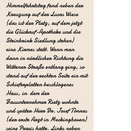
Himmelfahrtstag
fand neben der
Kreuzung auf der Lucas Wiese
(das ist der Platz, auf
dem jetzt
die Glückauf-Apotheke und die
Steinbrink Siedlung stehen)
eine
Kirmes statt.
Wenn man
dann in nördlicher Richtung die
Wittener Straße entlang ging,
so
stand auf der rechten Seite ein mit
Schieferplatten beschlagenes
Haus,
in dem der
Bauunternehmer Rietz wohnte
und später Herr Dr. Josef Tönnes
(der erste Arzt in Meckinghoven)
seine Praxis hatte.
Links neben