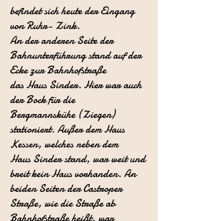
befindet
sich heute der Eingang
von Ruhr- Zink.
An der anderen Seite der
Bahnunterführung stand auf der
Ecke zur Bahnhofstraße
das Haus Sinder. Hier war auch
der Bock für die
Bergmannskühe
(Ziegen)
stationiert. Außer dem Haus
Kessen, welches neben dem
Haus
Sinder stand, war weit und
breit kein Haus vorhanden. An
beiden Seiten
der Castroper
Straße, wie die Straße ab
Bahnhofstraße heißt, war