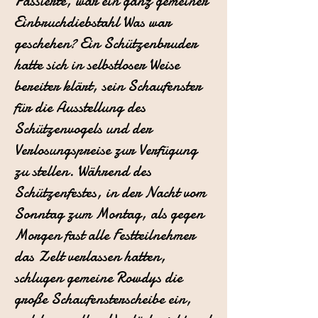
Passierte, war ein ganz gemeiner
Einbruchdiebstahl Was war
geschehen? Ein Schützenbruder
hatte sich in selbstloser Weise
bereiter klärt, sein Schaufenster
für die Ausstellung des
Schützenvogels und der
Verlosungspreise zur Verfügung
zu stellen. Während des
Schützenfestes, in der Nacht vom
Sonntag zum Montag, als gegen
Morgen fast alle Festteilnehmer
das Zelt verlassen hatten,
schlugen gemeine Rowdys die
große Schaufensterscheibe ein,