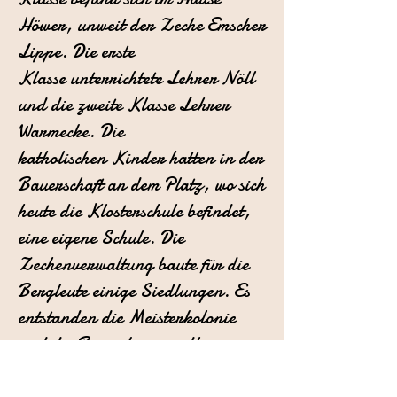
Höwer, unweit der Zeche Emscher
Lippe. Die erste
Klasse
unterrichtete Lehrer Nöll
und die zweite Klasse Lehrer
Warmecke. Die
katholischen
Kinder hatten in der
Bauerschaft an dem Platz, wo sich
heute die Klosterschule
befindet,
eine eigene Schule.
Die
Zechenverwaltung baute für die
Bergleute einige Siedlungen. Es
entstanden
die Meisterkolonie
und die Beisenkampsiedlung,
später dann die
Dümmersiedlung.