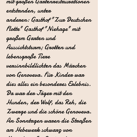
mit großen Gartenrestaurationen
entstanden, unter
anderen:
Gasthof "Zur Deutschen
Flotte"
Gasthof "Niehage" mit
großem Garten und
Aussichtsturm; Grotten und
lebensgroße Tiere
versinnbildlichten das Märchen
von Genoveva.
Für Kinder war
dies alles ein besonderes Erlebnis.
Da war der Jäger mit
den
Hunden, der Wolf, das Reh, die
Zwerge und die schöne Genoveva.
An
Sonntagen waren die Straßen
am Hebewerk schwarz von