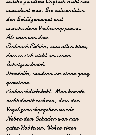
welche zu allem Unglück nicht mal
versichert war. Sie entwendeten
den Schützenvogel
und
verschiedene Verlosungspreise.
Als man von dem
Einbruch
Erfuhr, war allen klar,
dass es sich nicht um einen
Schützenstreich
Handelte, sondern um einen ganz
gemeinen
Einbruchdiebstahl.
Man konnte
nicht damit rechnen, dass der
Vogel zurückgegeben würde.
Neben dem Schaden war nun
guter Rat teuer.
Woher einen