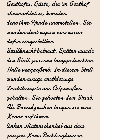
Gasthofes. Gäste, die im Gasthof
übernachteten, konnten
dort ihre Pferde unterstellen. Sie
wurden dort eigens von einem
dafür eingestellten
Stallknecht betreut.
Später wurde
der Stall zu einer langgestreckten
Halle vergrößert. In diesem
Stall
wurden einige erstklassige
Zuchthengste aus Ostpreußen
gehalten. Sie
gehörten dem Staat.
Als Brandzeichen trugen sie eine
Krone auf ihrem
linken
Hinterschenkel aus dem
ganzen Kreis Recklinghausen