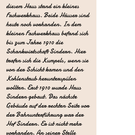
diesem Haus stand ein kleines
Fachwerkhaus. Beide Häuser
sind
heute noch vorhanden. In dem
kleinen Fachwerkhaus befand sich
bis
zum Jahre 1910 die
Schankwirtschaft Sindern. Hier
trafen sich die Kumpels,
wenn sie
von der Schicht kamen und den
Kohlenstaub herunterspülen
wollten.
Erst 1910 wurde Haus
Sindern gebaut.
Das nächste
Gebäude auf der rechten Seite vor
der Bahnunterführung war
der
Hof Sindern. Er ist nicht mehr
vorhanden. An seiner Stelle