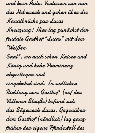
und kein Auto.
Verlassen wir nun
das Hebewerk und gehen über die
Kanalbrücke zur Lucas
Kreuzung!
Hier lag zunächst der
feudale Gasthof "Lucas" mit dem
"Weißen
Saal", wo auch schon Kaiser und
König und hohe Prominenz
abgestiegen und
eingekehrt sind.
In südlicher
Richtung vom Gasthof· (auf der
Wittener Straße) befand sich
das
Sägewerk Lucas. Gegenüber
dem Gasthof (nördlich) lag ganz
früher der eigene
Pferdestall des