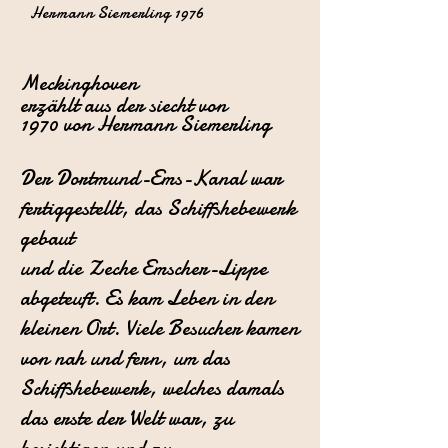
Hermann Siemerling 1976
Meckinghoven
erzählt aus der siecht von
1970
von Hermann Siemerling
Der Dortmund-Ems-Kanal war
fertiggestellt, das Schiffshebewerk
gebaut
und die Zeche Emscher-Lippe
abgeteuft.
Es kam Leben in den
kleinen Ort. Viele Besucher kamen
von nah und
fern, um das
Schiffshebewerk, welches damals
das erste der Welt war,
zu