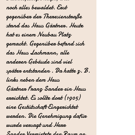
noch
alles bewaldet. Erst
gegenüber der Theresienstraße
stand das Haus Gärtner.
Heute
hat es einem Neubau Platz
gemacht. Gegenüber befand sich
das Haus Lachmann, alle
anderen Gebäude sind viel
später entstanden . Da hatte z. B.
links neben dem Haus
Gärtner
Franz Sander ein Haus
errichtet. Es sollte dort (1905)
eine Gestütschaft
Eingerichtet
werden. Die Genehmigung dafür
wurde versagt und Herr
Sander
Vermietete den Raum an