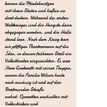
kamen die Pferdebesitzer
mit ihren Stuten und ließen sie
dort decken.
Während des ersten
Weltkrieges sind die Hengste dann
abgezogen worden,
und die Halle
stand leer.
Nach dem Krieg kam
ein pfiffiger Theatermann auf die
Idee, in diesem früheren
Stall ein
Volkstheater einzurichten. Es war
Herr Gerkrath mit seiner
Truppe,
wovon die Familie Wilson heute
noch ansässig ist und auf der
Dortmunder
Straße
wohnt.
Operetten wechselten mit
Volksstücken und