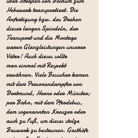
über Straßen
von Bochum zum
Hebewerk transportiert.
Die
Anfertigung bzw. das Drehen
dieser langen Spindeln, der
Transport
und die Montage
waren Glanzleistungen unserer
Väter! Auch dieses sollte
man einmal mit Respekt
erwähnen.
Viele Besucher kamen
mit dem Personendampfer von
Dortmund, Herne
oder Münster;
per Bahn, mit dem Pferdebus,
dem sogenannten Kreuzer
oder
auch zu Fuß, um dieses stolze
Bauwerk zu bestaunen.
Gasthöfe