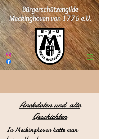
Bürgerschützengilde
Meckinghoven von 1776 e.V.
Anekdoten und alte
Geschichten
In Meckinghoven hatte man