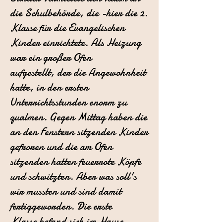
die Schulbehörde, die -hier die 2.
Klasse für die
Evangelischen
Kinder einrichtete. Als Heizung
war ein großer Ofen
aufgestellt,
der die Angewohnheit
hatte, in den ersten
Unterrichtsstunden enorm
zu
qualmen. Gegen Mittag haben die
an den Fenstern sitzenden Kinder
gefroren
und die am Ofen
sitzenden hatten feuerrote Köpfe
und schwitzten.
Aber was soll's
wir mussten und sind damit
fertiggeworden. Die erste
Klasse
befand sich im Hause