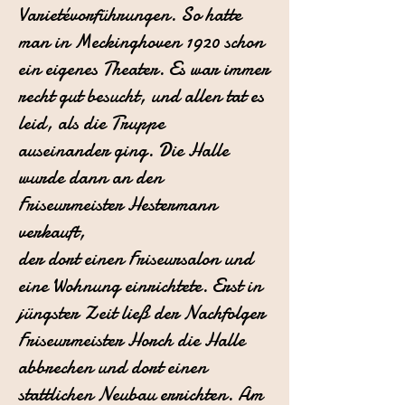
Varietévorführungen.
So hatte
man in Meckinghoven 1920 schon
ein eigenes Theater. Es war
immer
recht gut besucht, und allen tat es
leid, als die Truppe
auseinander
ging. Die Halle
wurde dann an den
Friseurmeister Hestermann
verkauft,
der dort einen Friseursalon und
eine Wohnung einrichtete. Erst
in
jüngster Zeit ließ der Nachfolger
Friseurmeister Horch die Halle
abbrechen
und dort einen
stattlichen Neubau errichten. Am