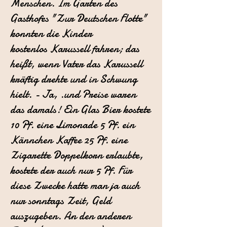
Menschen. Im Garten
des
Gasthofes "Zur Deutschen Flotte"
konnten die Kinder
kostenlos
Karussell fahren; das
heißt, wenn Vater das Karussell
kräftig drehte und
in Schwung
hielt. - Ja, .und Preise waren
das damals! Ein Glas Bier kostete
10 Pf. eine Limonade 5 Pf. ein
Kännchen Kaffee 25 Pf. eine
Zigarette Doppelkorn erlaubte,
kostete der auch nur 5 Pf. Für
diese Zwecke hatte
man ja auch
nur sonntags Zeit, Geld
auszugeben. An den anderen