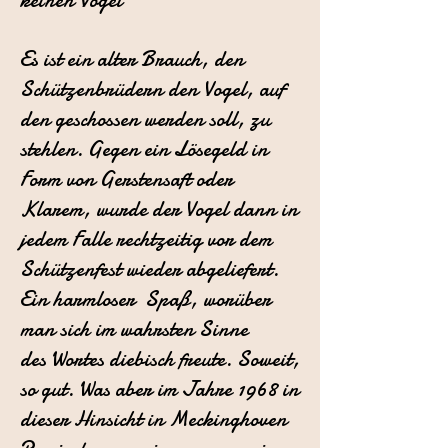
keinen Vogel
Es ist ein alter Brauch, den
Schützenbrüdern den Vogel, auf
den
geschossen werden soll, zu
stehlen. Gegen ein Lösegeld in
Form von Gerstensaft oder
Klarem, wurde der Vogel dann in
jedem Falle rechtzeitig vor dem
Schützenfest wieder abgeliefert.
Ein harmloser Spaß, worüber
man sich im wahrsten Sinne
des
Wortes diebisch freute. Soweit,
so gut. Was aber im Jahre 1968 in
dieser Hinsicht in Meckinghoven