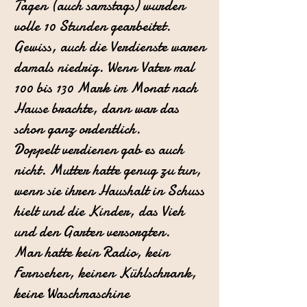
Tagen
(auch samstags) wurden
volle 10 Stunden gearbeitet.
Gewiss, auch die
Verdienste waren
damals niedrig. Wenn Vater mal
100 bis 130 Mark im
Monat nach
Hause brachte, dann war das
schon ganz ordentlich.
Doppelt
verdienen gab es auch
nicht. Mutter hatte genug zu tun,
wenn sie ihren
Haushalt in Schuss
hielt und die Kinder, das Vieh
und den Garten versorgten.
Man hatte kein Radio, kein
Fernsehen, keinen Kühlschrank,
keine Waschmaschine