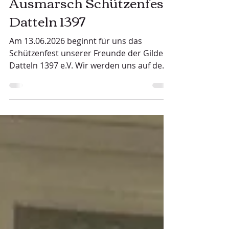
24. Mai
Ausmarsch Schützenfest
Datteln 1397
Am 13.06.2026 beginnt für uns das
Schützenfest unserer Freunde der Gilde
Datteln 1397 e.V. Wir werden uns auf dem
Lutherplatz um 15.15 Uhr treffen, um mit
unserem Königspaar Kalle I. und Jenni I.
am Zapfenstreich und dem
darauffolgenden Ausmarsch
teilzunehmen. Es gibt einen verkürzten
Ausmarsch , somit werden keine
Fahrzeuge und auch kein Reservisten-
Wagen zum Einsatz kommen. Der
Vorbeimarsch wird an der Berufsschule
(Hans-Böckler-Str )stattfinden, dort gibt es
dann auch di